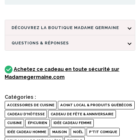
DÉCOUVREZ LA BOUTIQUE MADAME GERMAINE
QUESTIONS & RÉPONSES
Achetez ce cadeau en toute sécurité sur
Madamegermaine.com
Catégories :
ACCESSOIRES DE CUISINE
ACHAT LOCAL & PRODUITS QUÉBÉCOIS
CADEAU D'HÔTESSE
CADEAU DE FÊTE & ANNIVERSAIRE
CUISINE
ÉPICURIEN
IDÉE CADEAU FEMME
IDÉE CADEAU HOMME
MAISON
NOËL
P'TIT COMIQUE