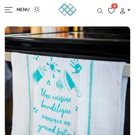
0
MENU