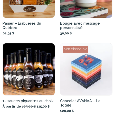
Panier – Érablières du
Bougie avec message
Québec
personnalisé
82,95 $
30,00 $
Non disponible
12 sauces piquantes au choix
Chocolat AVANAA – La
Totale
À partir de
165,00 $
135,00 $
120,00 $