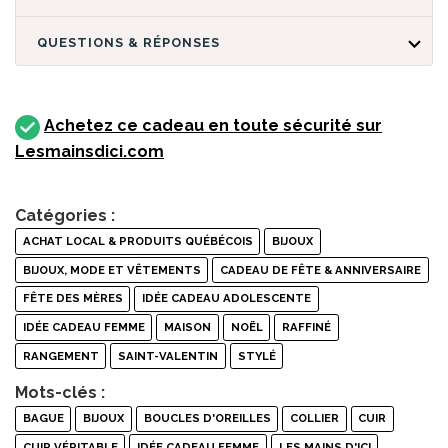
QUESTIONS & RÉPONSES
Achetez ce cadeau en toute sécurité sur
Lesmainsdici.com
Catégories :
ACHAT LOCAL & PRODUITS QUÉBÉCOIS
BIJOUX
BIJOUX, MODE ET VÊTEMENTS
CADEAU DE FÊTE & ANNIVERSAIRE
FÊTE DES MÈRES
IDÉE CADEAU ADOLESCENTE
IDÉE CADEAU FEMME
MAISON
NOËL
RAFFINÉ
RANGEMENT
SAINT-VALENTIN
STYLÉ
Mots-clés :
BAGUE
BIJOUX
BOUCLES D'OREILLES
COLLIER
CUIR
CUIR VÉRITABLE
IDÉE CADEAU FEMME
LES MAINS D'ICI