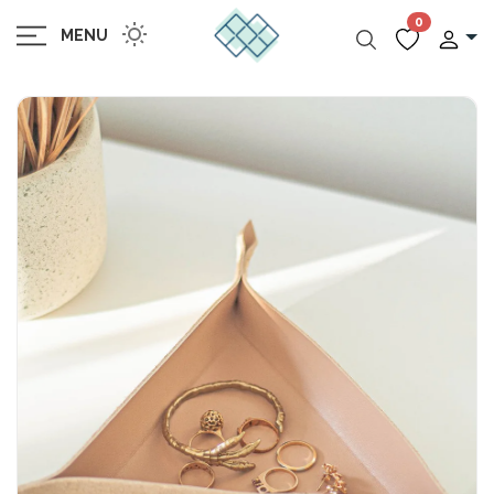
0
MENU