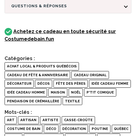
QUESTIONS & RÉPONSES
Achetez ce cadeau en toute sécurité sur
Costumedebain.fun
Catégories :
ACHAT LOCAL & PRODUITS QUÉBÉCOIS
CADEAU DE FÊTE & ANNIVERSAIRE
CADEAU ORIGINAL
DÉCORATEUR
DÉCOS
FÊTE DES PÈRES
IDÉE CADEAU FEMME
IDÉE CADEAU HOMME
MAISON
NOËL
P'TIT COMIQUE
PENDAISON DE CRÉMAILLÈRE
TEXTILE
Mots-clés :
ART
ARTISAN
ARTISTE
CASSE-CROÛTE
COSTUME DE BAIN
DÉCO
DÉCORATION
POUTINE
QUÉBEC