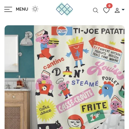
0
MENU