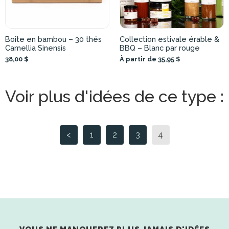
Boîte en bambou – 30 thés
Collection estivale érable &
Camellia Sinensis
BBQ – Blanc par rouge
38,00 $
À partir de 35,95 $
Voir plus d'idées de ce type :
<
1
2
3
4