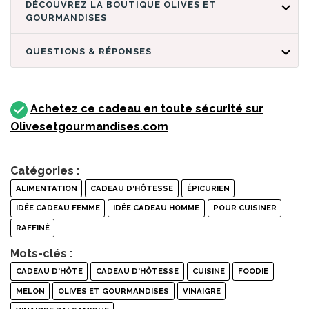
DÉCOUVREZ LA BOUTIQUE OLIVES ET
GOURMANDISES
QUESTIONS & RÉPONSES
Achetez ce cadeau en toute sécurité sur
Olivesetgourmandises.com
Catégories :
ALIMENTATION
CADEAU D'HÔTESSE
ÉPICURIEN
IDÉE CADEAU FEMME
IDÉE CADEAU HOMME
POUR CUISINER
RAFFINÉ
Mots-clés :
CADEAU D'HÔTE
CADEAU D'HÔTESSE
CUISINE
FOODIE
MELON
OLIVES ET GOURMANDISES
VINAIGRE