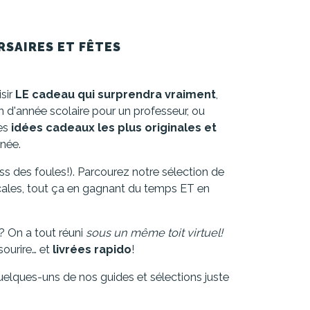
RSAIRES ET FÊTES
isir
LE cadeau qui surprendra vraiment
,
in d'année scolaire pour un professeur, ou
les
idées cadeaux les plus originales et
nnée.
ss des foules!). Parcourez notre sélection de
locales, tout ça en gagnant du temps ET en
 On a tout réuni
sous un même toit virtuel!
ourire… et
livrées rapido
!
quelques-uns de nos guides et sélections juste