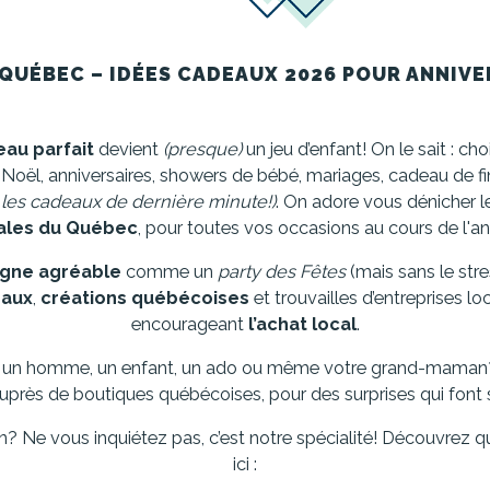
QUÉBEC – IDÉES CADEAUX 2026 POUR ANNIVE
au parfait
devient
(presque)
un jeu d’enfant! On le sait : cho
 : Noël, anniversaires, showers de bébé, mariages, cadeau de f
 les cadeaux de dernière minute!)
. On adore vous dénicher 
ales du Québec
, pour toutes vos occasions au cours de l'a
igne agréable
comme un
party des Fêtes
(mais sans le stre
naux
,
créations québécoises
et trouvailles d’entreprises 
encourageant
l’achat local
.
 un homme, un enfant, un ado ou même votre grand-maman?
ès de boutiques québécoises, pour des surprises qui font s
on? Ne vous inquiétez pas, c’est notre spécialité! Découvrez 
ici :