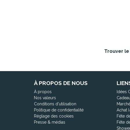
Trouver le 
À PROPOS DE NOUS
LIEN
À propos
Idées 
Nos valeurs
Cadeau
Conditions d'utilisation
Marché
Politique de confidentialité
Achat l
Réglage des cookies
Fête d
Presse & médias
Fête d
Shower