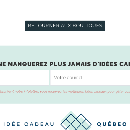
RETOURNER AUX BOUTIQUES
NE MANQUEREZ PLUS JAMAIS D'IDÉES CA
inscrivant notre infolettre, vous recevrez les meilleures idées cadeaux pour gâter vos