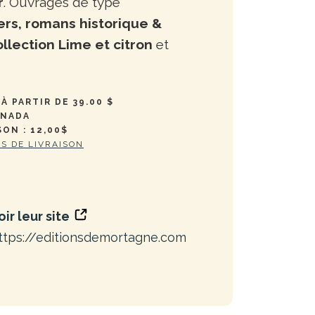
r
. Ouvrages de type
lers, romans historique &
ollection Lime et citron
et
À PARTIR DE 39.00 $
ANADA
SON : 12,00$
ES DE LIVRAISON
oir leur site
ttps://editionsdemortagne.com