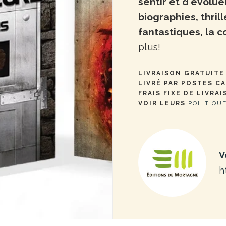
sentir et d'évolue
biographies, thril
fantastiques, la c
plus!
LIVRAISON GRATUITE 
LIVRÉ PAR POSTES C
FRAIS FIXE DE LIVRAI
VOIR LEURS
POLITIQU
V
h