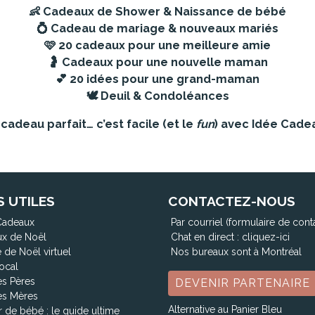
👶
Cadeaux de Shower & Naissance de bébé
💍
Cadeau de mariage & nouveaux mariés
🩷
20 cadeaux pour une meilleure amie
🤰
Cadeaux pour une nouvelle maman
💕
20 idées pour une grand-maman
🕊️
Deuil & Condoléances
cadeau parfait… c’est facile (et le
fun
) avec Idée Cade
S UTILES
CONTACTEZ-NOUS
Cadeaux
Par courriel (formulaire de cont
x de Noël
Chat en direct :
cliquez-ici
 de Noël virtuel
Nos bureaux sont à Montréal
ocal
es Pères
DEVENIR PARTENAIRE
es Mères
Alternative au Panier Bleu
 de bébé : le guide ultime