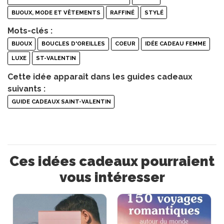
BIJOUX, MODE ET VÊTEMENTS
RAFFINÉ
STYLÉ
Mots-clés :
BIJOUX
BOUCLES D'OREILLES
COEUR
IDÉE CADEAU FEMME
LUXE
ST-VALENTIN
Cette idée apparaît dans les guides cadeaux
suivants :
GUIDE CADEAUX SAINT-VALENTIN
Ces idées cadeaux pourraient
vous intéresser