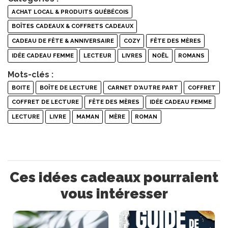
ACHAT LOCAL & PRODUITS QUÉBÉCOIS
BOÎTES CADEAUX & COFFRETS CADEAUX
CADEAU DE FÊTE & ANNIVERSAIRE
COZY
FÊTE DES MÈRES
IDÉE CADEAU FEMME
LECTEUR
LIVRES
NOËL
ROMANS
Mots-clés :
BOITE
BOÎTE DE LECTURE
CARNET D'AUTRE PART
COFFRET
COFFRET DE LECTURE
FÊTE DES MÈRES
IDÉE CADEAU FEMME
LECTURE
LIVRE
MAMAN
MÈRE
ROMAN
Ces idées cadeaux pourraient
vous intéresser