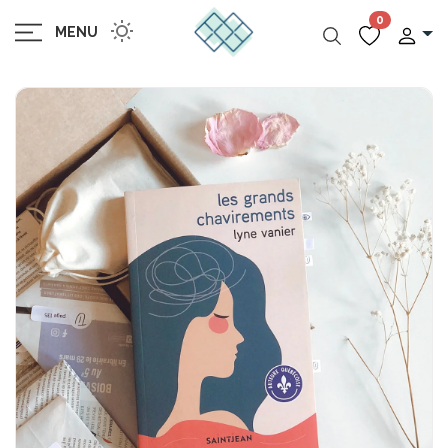
0
MENU