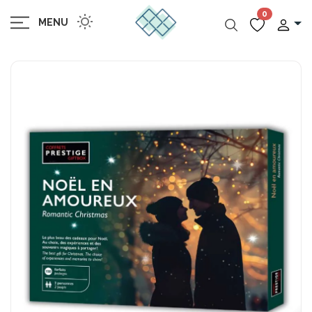
0
MENU