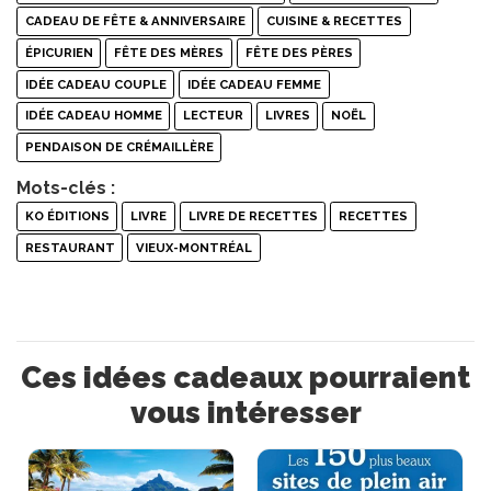
CADEAU DE FÊTE & ANNIVERSAIRE
CUISINE & RECETTES
ÉPICURIEN
FÊTE DES MÈRES
FÊTE DES PÈRES
IDÉE CADEAU COUPLE
IDÉE CADEAU FEMME
IDÉE CADEAU HOMME
LECTEUR
LIVRES
NOËL
PENDAISON DE CRÉMAILLÈRE
Mots-clés :
KO ÉDITIONS
LIVRE
LIVRE DE RECETTES
RECETTES
RESTAURANT
VIEUX-MONTRÉAL
Ces idées cadeaux pourraient
vous intéresser