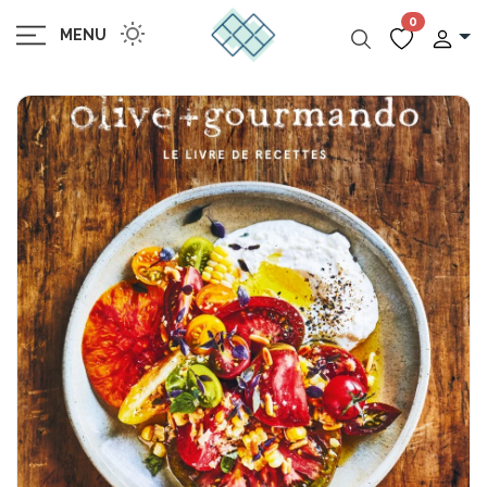
0
MENU