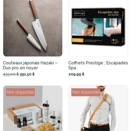
Couteaux japonais Hazaki –
Coffrets Prestige : Escapades
Duo pro en noyer
Spa
435,00 $
391,50 $
209,99 $
Non disponible
Non disponible