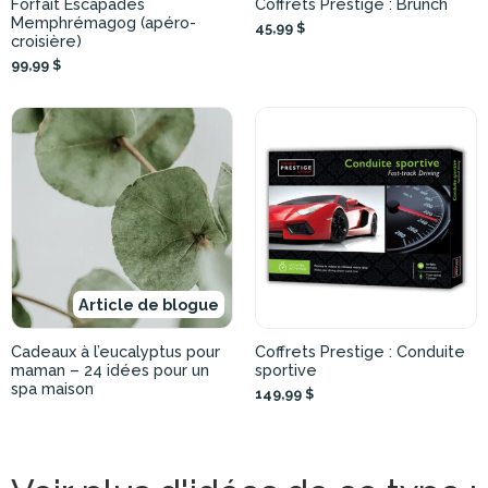
Forfait Escapades
Coffrets Prestige : Brunch
Memphrémagog (apéro-
45,99 $
croisière)
99,99 $
Article de blogue
Cadeaux à l’eucalyptus pour
Coffrets Prestige : Conduite
maman – 24 idées pour un
sportive
spa maison
149,99 $