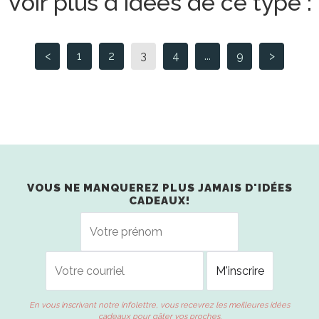
Voir plus d'idées de ce type :
<
1
2
3
4
...
9
>
VOUS NE MANQUEREZ PLUS JAMAIS D'IDÉES
CADEAUX!
En vous inscrivant notre infolettre, vous recevrez les meilleures idées
cadeaux pour gâter vos proches.