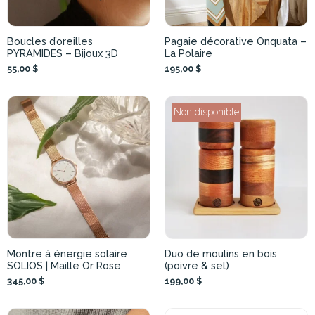
Boucles d’oreilles
Pagaie décorative Onquata –
PYRAMIDES – Bijoux 3D
La Polaire
55,00 $
195,00 $
Non disponible
Montre à énergie solaire
Duo de moulins en bois
SOLIOS | Maille Or Rose
(poivre & sel)
345,00 $
199,00 $