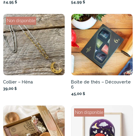
24,95 $
54,99 $
Non disponible
Collier – Hëna
Boîte de thés – Découverte
6
39,00 $
45,00 $
Non disponible