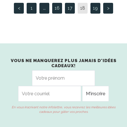
<
1
...
16
17
18
19
>
VOUS NE MANQUEREZ PLUS JAMAIS D'IDÉES
CADEAUX!
En vous inscrivant notre infolettre, vous recevrez les meilleures idées
cadeaux pour gâter vos proches.