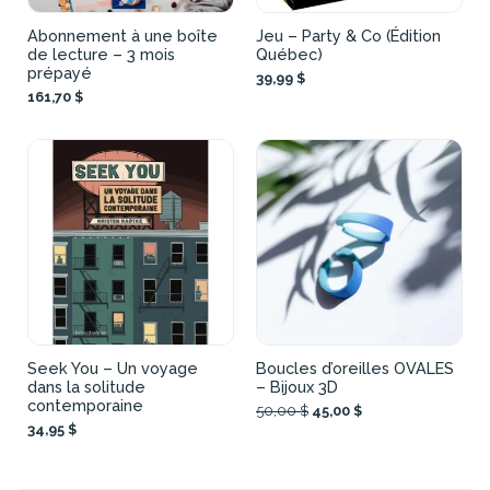
Abonnement à une boîte
Jeu – Party & Co (Édition
de lecture – 3 mois
Québec)
prépayé
39,99 $
161,70 $
Seek You – Un voyage
Boucles d’oreilles OVALES
dans la solitude
– Bijoux 3D
contemporaine
50,00 $
45,00 $
34,95 $