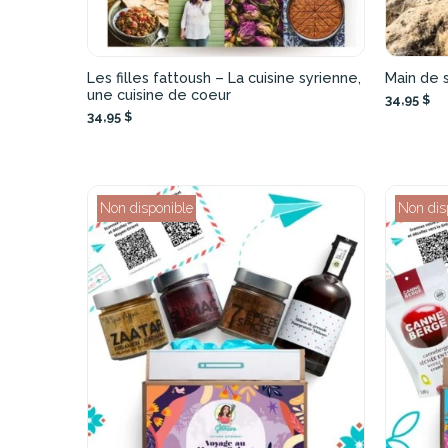
Les filles fattoush – La cuisine syrienne,
Main de 
une cuisine de coeur
34,95 $
34,95 $
Non disponible
Non dis