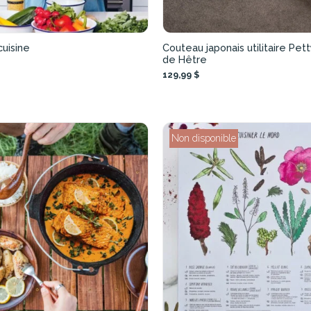
cuisine
Couteau japonais utilitaire Pett
de Hêtre
129,99 $
Non disponible