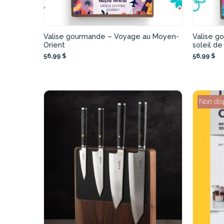
Valise gourmande – Voyage au Moyen-
Valise g
Orient
soleil d
56,99 $
56,99 $
Non dis